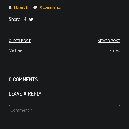
kbrertrk
0 comments
Share:
Yazı
OLDER POST
NEWER POST
gezinmesi
Michael
James
0 COMMENTS
LEAVE A REPLY