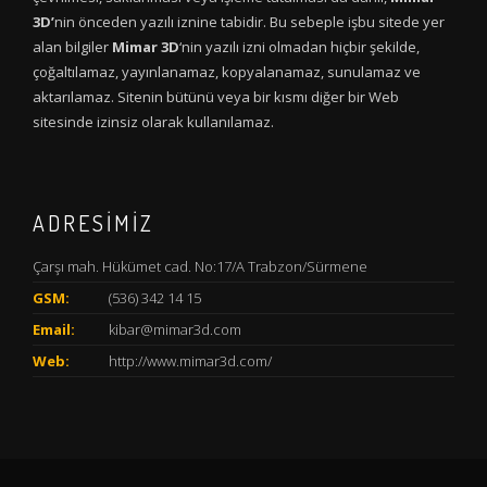
3D’
nin önceden yazılı iznine tabidir. Bu sebeple işbu sitede yer
alan bilgiler
Mimar 3D
‘nin yazılı izni olmadan hiçbir şekilde,
çoğaltılamaz, yayınlanamaz, kopyalanamaz, sunulamaz ve
aktarılamaz. Sitenin bütünü veya bir kısmı diğer bir Web
sitesinde izinsiz olarak kullanılamaz.
ADRESİMİZ
Çarşı mah. Hükümet cad. No:17/A Trabzon/Sürmene
GSM:
(536) 342 14 15
Email:
kibar@mimar3d.com
Web:
http://www.mimar3d.com/