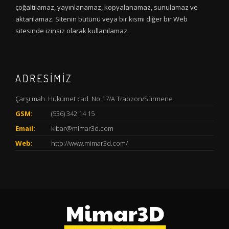
çoğaltılamaz, yayınlanamaz, kopyalanamaz, sunulamaz ve
aktarılamaz. Sitenin bütünü veya bir kısmı diğer bir Web
sitesinde izinsiz olarak kullanılamaz.
ADRESİMİZ
Çarşı mah. Hükümet cad. No:17/A Trabzon/Sürmene
GSM:
(536) 342 14 15
Email:
kibar@mimar3d.com
Web:
http://www.mimar3d.com/