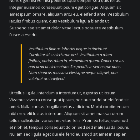
Nunc eget nisl vel nisl pellentesque semper sed quis tellus.
Integer euismod consequat ipsum eget congue. Aliquam sit
amet ipsum ornare, aliquam arcu eu, eleifend ante. Vestibulum
iaculis finibus quam, quis vestibulum ligula blandit ut.
Suspendisse sit amet dolor vitae lectus posuere vestibulum.
Fusce a est dui.
Vestibulum finibus lobortis neque in tincidunt.
Curabitur id scelerisque orci. Vestibulum a diam
finibus, varius diam in, elementum quam. Donec cursus
non urna ut elementum. Suspendisse sed neque nunc.
Nam rhoncus massa scelerisque neque aliquet, non
volutpat orci eleifend.
Ut tellus ligula, interdum a interdum ut, egestas ut ipsum.
Vivamus viverra consequat ipsum, nec auctor dolor eleifend sit
amet. Nulla cursus fringilla metus a dictum. Morbi condimentum
nibh nec elit luctus interdum. Aliquam sit amet massa rutrum
tellus sollicitudin varius nec vitae felis. Proin ex tellus, euismod
et nibh et, tempus consequat dolor. Sed sed malesuada ipsum.
Nullam sed ligula eget dui eleifend euismod sit amet in sapien.