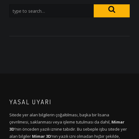
YASAL UYARI
Sitede yer alan bilgilerin çoğaltılması, başka bir lisana
çevrilmesi, saklanması veya işleme tutulması da dahil,
Mimar
3D’
nin önceden yazılı iznine tabidir. Bu sebeple işbu sitede yer
alan bilgiler
Mimar 3D
‘nin yazılı izni olmadan hiçbir şekilde,