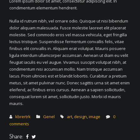
Lorem ipsum dolor sit amet, consectetur adipiscing elit. In
condimentum elementum hendrerit.
Nulla id rutrum nibh, vel ornare odio. Quisque ut nisi bibendum
dolor aliquam malesuada. Fusce molestie laoreet elit placerat
molestie. Sed commodo eros vel massa vehicula, eget fringilla
lectus tristique. Suspendisse fermentum convallis felis, vitae
finibus elit convallis in. Aliquam erat volutpat. Mauris posuere
ligula interdum ullamcorper accumsan. Aenean ut diam eu velit
feugiat iaculis eu vel augue. Vivamus suscipit volutpat nibh, at
condimentum nisi accumsan mollis. Nam tristique accumsan
lacus. Proin ultricies est et blandit lobortis. Curabitur a pretium
metus, sit amet pulvinar nunc. Donec sagittis urna sit amet enim
eleifend, ac finibus eros cursus. Aenean a sapien sollicitudin,
consequat lorem sit amet, sollicitudin justo. Morbi id mauris
mauris.
kbrertrk
Genel
art
,
design
,
image
0
comments
Share: