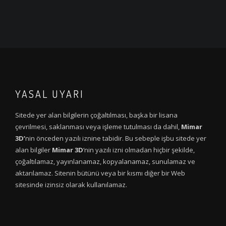
YASAL UYARI
Sitede yer alan bilgilerin çoğaltılması, başka bir lisana
çevrilmesi, saklanması veya işleme tutulması da dahil,
Mimar
3D’
nin önceden yazılı iznine tabidir. Bu sebeple işbu sitede yer
alan bilgiler
Mimar 3D
‘nin yazılı izni olmadan hiçbir şekilde,
çoğaltılamaz, yayınlanamaz, kopyalanamaz, sunulamaz ve
aktarılamaz. Sitenin bütünü veya bir kısmı diğer bir Web
sitesinde izinsiz olarak kullanılamaz.