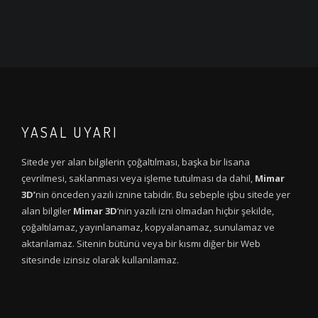
YASAL UYARI
Sitede yer alan bilgilerin çoğaltılması, başka bir lisana
çevrilmesi, saklanması veya işleme tutulması da dahil,
Mimar
3D’
nin önceden yazılı iznine tabidir. Bu sebeple işbu sitede yer
alan bilgiler
Mimar 3D
‘nin yazılı izni olmadan hiçbir şekilde,
çoğaltılamaz, yayınlanamaz, kopyalanamaz, sunulamaz ve
aktarılamaz. Sitenin bütünü veya bir kısmı diğer bir Web
sitesinde izinsiz olarak kullanılamaz.